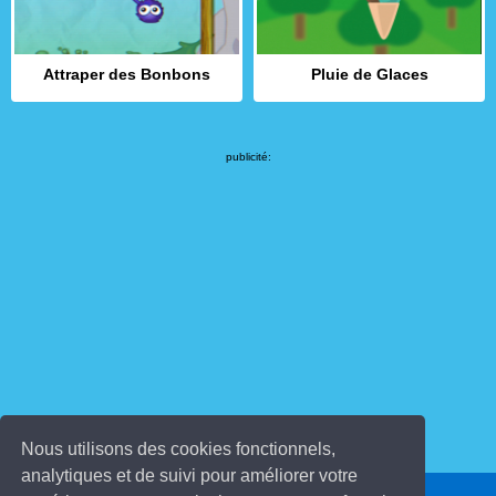
Attraper des Bonbons
Pluie de Glaces
publicité:
Nous utilisons des cookies fonctionnels,
analytiques et de suivi pour améliorer votre