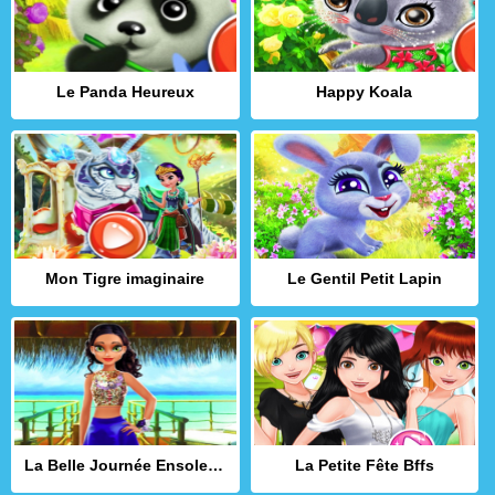
Le Panda Heureux
Happy Koala
Mon Tigre imaginaire
Le Gentil Petit Lapin
La Belle Journée Ensoleillée de Nina
La Petite Fête Bffs