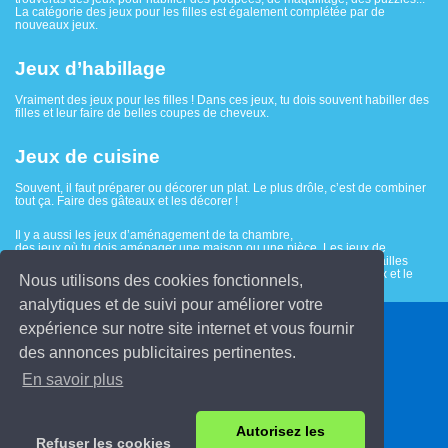
La catégorie des jeux pour les filles est également complétée par de
nouveaux jeux.
Jeux d’habillage
Vraiment des jeux pour les filles ! Dans ces jeux, tu dois souvent habiller des
filles et leur faire de belles coupes de cheveux.
Jeux de cuisine
Souvent, il faut préparer ou décorer un plat. Le plus drôle, c’est de combiner
tout ça. Faire des gâteaux et les décorer !
Il y a aussi les jeux d’aménagement de ta chambre,
des jeux où tu dois aménager une maison ou une pièce. Les jeux de
services ont également beaucoup de succès. Dans ces jeux, tu travailles
généralement dans un restaurant, et il faut servir les clients au mieux et le
Nous utilisons des cookies fonctionnels,
plus rapidement possible !
analytiques et de suivi pour améliorer votre
expérience sur notre site internet et vous fournir
© 2026 Jeuxenfants.fr
des annonces publicitaires pertinentes.
Contact
En savoir plus
Conditions d'utilisation
Déclaration de protection de la vie privée
Autorisez les
Refuser les cookies