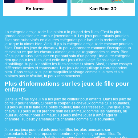
En forme
Kart Race 3D
La catégorie des jeux de fille plaira à la plupart des filles. C’est la plus
grande collection de jeux sur jeuxenfants.fr. Les jeux pour enfants pour les
filles sont subdivisés en d’autres catégories pour faciliter la recherche de
jeux que tu aimes bien. Ainsi, il y a la catégorie des jeux de chevaux pour les
filles. Dans les jeux de chevaux, tu peux apprendre comment t’occuper d’un
cheval ou ce que les chevaux aiment, et tu peux gagner des courses. Bien
sûr, tu peux aussi t’amuser en prenant soin d’un poney. Une autre catégorie
rien que pour les filles, c’est celle des jeux d’habillage. Dans les jeux
d’habillage, tu peux habiller les filles comme tu aimes. Ainsi, tu peux essayer
différentes vestes et chaussures. Les jeux de maquillage y correspondent
bien. Dans ces jeux, tu peux maquiller le visage comme tu aimes et si tu
n’aimes pas le résultat, tu peux recommencer !
Plus d’informations sur les jeux de fille pour
enfants
Dans le même style, il y a les jeux de coiffeur pour enfants. Dans les jeux de
coiffeur pour enfants, tu peux te couper les cheveux comme tu le souhaites.
Tu peux aussi te faire une petite couleur, faire des tresses ou une queue de
cheval. Tu peux aussi prendre soin des animaux comme les hamsters, ou
jouer au coiffeur pour animaux. Tu peux même jouer à aménager ta
chambre. Tu peux y aménager ta chambre comme tu le souhaites.
Joue aux jeux pour enfants pour les filles les plus amusants sur
jeuxenfants.fr. On te propose de nombreux jeux en ligne pour filles. Tu
trouveras des jeux pour habiller des poupées, de maquillage, des puzzles...