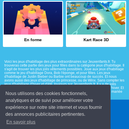
En forme
Kart Race 3D
Voici les jeux d'habillage des plus extraordinaires sur Jeuxenfants.fr. Tu
trouveras cette partie des jeux pour filles dans la catégorie jeux d'habillage. Il
s'agit de trouver les plus jolis vêtements possibles. Joue aux jeux d'habillage
comme le jeu d'habillage Dora, Bob l'éponge, et pour filles. Les jeux
d'habillage de Justin Bieber ou Barbie ont beaucoup de succès. Et nous
avons aussi des jeux d'habillage de princesse, ou de Winx. Sans compter les
jeux d'habillage d'hiver et d'été, toujours sur Jeuxenfants.fr. Il y a de jolis
maillots de bain pour l'été, et de beaux manteaux bien chauds pour l'hiver. Et
si tu pensais aux jeux d'habillage pour un mariage ? Pour habiller la mariée
Nous utilisons des cookies fonctionnels,
et le marié ?
analytiques et de suivi pour améliorer votre
expérience sur notre site internet et vous fournir
© 2026 Jeuxenfants.fr
des annonces publicitaires pertinentes.
Contact
En savoir plus
Conditions d'utilisation