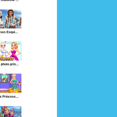
Tenue d'Automne des Princesses
Princesses Esquimau
Séance photo princesses
Fête des Princesses Valentin