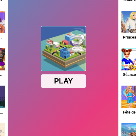
l
a Princesses
abiller des Princesses de Groupes de musique
ssine-moi un Poney