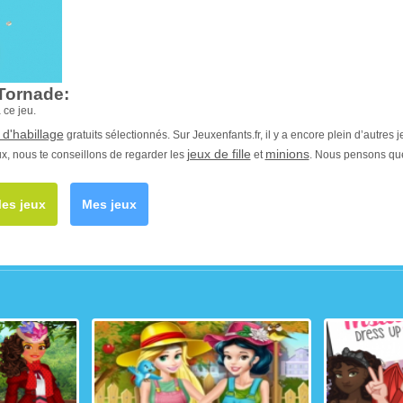
Tornade:
 ce jeu.
 d'habillage
gratuits sélectionnés. Sur Jeuxenfants.fr, il y a encore plein d’autres j
jeux de fille
minions
ux, nous te conseillons de regarder les
et
. Nous pensons que
es jeux
Mes jeux