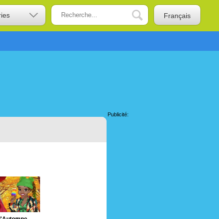
ries
Français
Publicité: