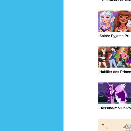
Vêtements de Noë
Soirée Pyjam
H
De