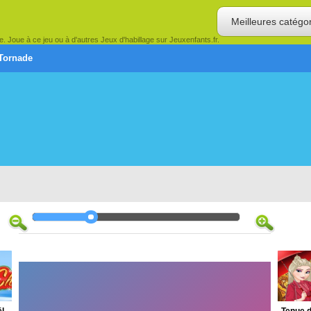
Meilleures catégo
de. Joue à ce jeu ou à d'autres Jeux d'habillage sur Jeuxenfants.fr.
Tornade