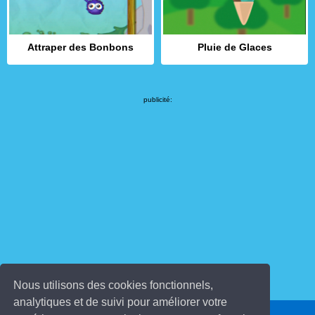
Attraper des Bonbons
Pluie de Glaces
publicité:
Nous utilisons des cookies fonctionnels,
analytiques et de suivi pour améliorer votre