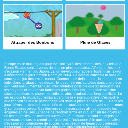
Attraper des Bonbons
Pluie de Glaces
Escape est le mot anglais pour évasion. Au fil des années, des jeux tels que
Room Escape sont devenus de plus en plus populaires. A l'origine, les jeux
d'évasion viennent du Japon. Là, un développeur appelé Toshimitsu Takagi
a développé le jeu Crimson Room en 2004. Ce dernier constitue la base du
concept de jeu désormais connu. Comme le dit déjà le nom, le joueur est en
fuite. Dans la situation de départ, le joueur est pris au piège dans une pièce
qu'il veut absolument fuir. Ceci n'est toutefois possible que s'il résout toutes
les énigmes et peut ouvrir toutes les portes. Des fois, une pièce avoisine
plusieurs pièces, le chemin de fuite est ainsi d'autant plus long et difficile. Le
jeu est joué la plupart du temps à partir de la vision subjective, c’est-à-dire
que l'on voit ce que le personnage voit dans la pièce en face de lui. Dans les
jeux d'évasion, des indices cachés et des auxiliaires se trouvent sur les murs
et sur d'autres objets. Ces derniers sont nécessaires afin de résoudre les
énigmes épineuses Echappe de l'endroit fermé en cliquant sur les objets et
en les reliant les uns avec les autres. En réunissant et reliant les objets, de
nouveaux indices se créent qui t'aideront à t’échapper. Afin que la tentative
d'évasion soit couronnée de succès, tu as besoin de beaucoup d'adresse,
d'endurance et de capacité de réflexion. Afin d'interpréter les indices