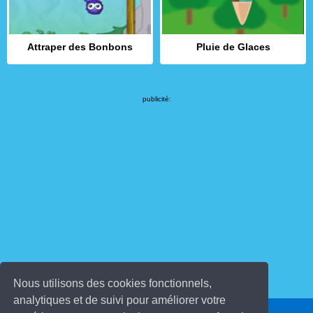
Attraper des Bonbons
Pluie de Glaces
publicité:
Nous utilisons des cookies fonctionnels,
analytiques et de suivi pour améliorer votre