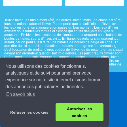
Jeux d'hiver Les uns aiment l'été, les autres l'hiver : mais une chose est sûre,
tous les enfants adorent l'hiver. Peu importe que ce soit l'été ou l'hiver, avec
les jeux en ligne, on s'amuse et on passe un bon moment. Les jeux d'hiver
existent sous toutes les formes et c'est ce qui en fait des jeux en ligne si
amusants. En hiver, les occasions de s'amuser ne manquent pas : bataille de
boules de neige, sports d'hiver, ski … En ligne, les enfants s'amuseront tout
autant, car on peut aussi faire une bataille de boules de neige en ligne ! Et
que dire du ski alors ! Une bataille de boules de neige sur Jeuxenfants.fr,
c'est l'occasion de profiter d'ores et déjà de l'hiver, ou de rester bien au chaud
devant son ordinateur quand il fait froid dehors. Les jeux gratuits d'hiver sont
l'idéal, quelle que soit l'époque de l'année, du moins quand on aime l'hiver.
Ces jeux d'hiver sont gratuits, et donnent aux enfants le sentiment d'être en
hiver. Pour découvrir l'hiver en s'amusant, on peut organiser des batailles de
Nous utilisons des cookies fonctionnels,
boules de neige en ligne, ou faire du ski sur Jeuxenfants.fr.
analytiques et de suivi pour améliorer votre
expérience sur notre site internet et vous fournir
© 2026 Jeuxenfants.fr
des annonces publicitaires pertinentes.
Contact
En savoir plus
Conditions d'utilisation
Déclaration de protection de la vie privée
Autorisez les
Refuser les cookies
Privacy Policy
cookies
Cookies