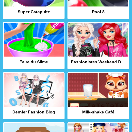
Super Catapulte
Pool 8
Faire du Slime
Fashionistes Weekend Décontracté
Dernier Fashion Blog
Milk-shake Café