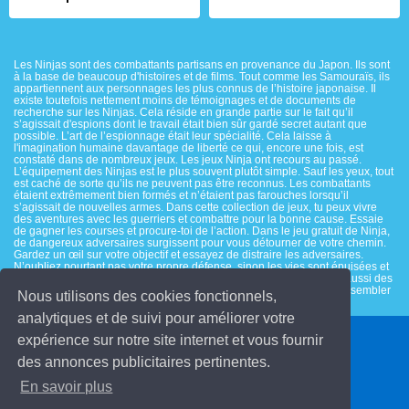
Les Ninjas sont des combattants partisans en provenance du Japon. Ils sont
à la base de beaucoup d'histoires et de films. Tout comme les Samouraïs, ils
appartiennent aux personnages les plus connus de l’histoire japonaise. Il
existe toutefois nettement moins de témoignages et de documents de
recherche sur les Ninjas. Cela réside en grande partie sur le fait qu’il
s’agissait d'espions dont le travail était bien sûr gardé secret autant que
possible. L’art de l’espionnage était leur spécialité. Cela laisse à
l'imagination humaine davantage de liberté ce qui, encore une fois, est
constaté dans de nombreux jeux. Les jeux Ninja ont recours au passé.
L’équipement des Ninjas est le plus souvent plutôt simple. Sauf les yeux, tout
est caché de sorte qu’ils ne peuvent pas être reconnus. Les combattants
étaient extrêmement bien formés et n’étaient pas farouches lorsqu’il
s’agissait de nouvelles armes. Dans cette collection de jeux, tu peux vivre
des aventures avec les guerriers et combattre pour la bonne cause. Essaie
de gagner les courses et procure-toi de l’action. Dans le jeu gratuit de Ninja,
de dangereux adversaires surgissent pour vous détourner de votre chemin.
Gardez un œil sur votre objectif et essayez de distraire les adversaires.
N’oubliez pourtant pas votre propre défense, sinon les vies sont épuisées et
vous recommencez. Un jeu connu s’appelle Ninjago. Mais il existe aussi des
jeux plus calmes où tu peux par exemple illustrer un coloriage ou assembler
Nous utilisons des cookies fonctionnels,
un puzzle.
analytiques et de suivi pour améliorer votre
expérience sur notre site internet et vous fournir
© 2026 Jeuxenfants.fr
des annonces publicitaires pertinentes.
Contact
En savoir plus
Conditions d'utilisation