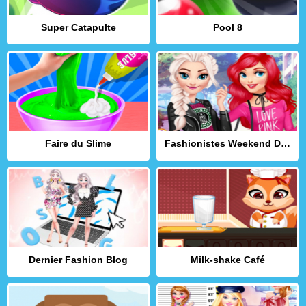
Super Catapulte
Pool 8
Faire du Slime
Fashionistes Weekend Décontracté
Dernier Fashion Blog
Milk-shake Café