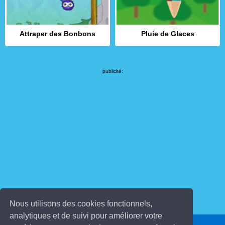
Attraper des Bonbons
Pluie de Glaces
publicité:
Nous utilisons des cookies fonctionnels,
analytiques et de suivi pour améliorer votre