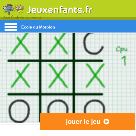
Joue École du morpion ici
École du Morpion
jouer le jeu