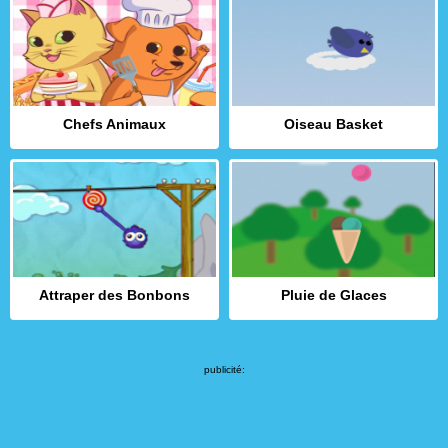
Chefs Animaux
Oiseau Basket
Attraper des Bonbons
Pluie de Glaces
publicité: