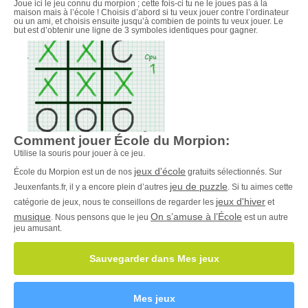
Joue ici le jeu connu du morpion ; cette fois-ci tu ne le joues pas à la
maison mais à l’école ! Choisis d’abord si tu veux jouer contre l’ordinateur
ou un ami, et choisis ensuite jusqu’à combien de points tu veux jouer. Le
but est d’obtenir une ligne de 3 symboles identiques pour gagner.
Comment jouer École du Morpion:
Utilise la souris pour jouer à ce jeu.
jeux d'école
École du Morpion est un de nos
gratuits sélectionnés. Sur
jeu de puzzle
Jeuxenfants.fr, il y a encore plein d’autres
. Si tu aimes cette
jeux d'hiver
catégorie de jeux, nous te conseillons de regarder les
et
musique
On s’amuse à l’École
. Nous pensons que le jeu
est un autre
jeu amusant.
Sauvegarder dans Mes jeux
Mes jeux