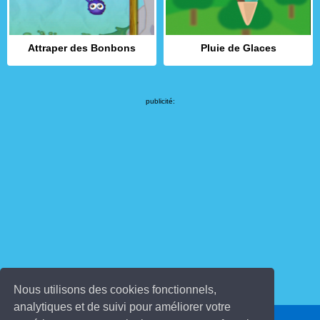
Attraper des Bonbons
Pluie de Glaces
publicité:
Nous utilisons des cookies fonctionnels,
analytiques et de suivi pour améliorer votre