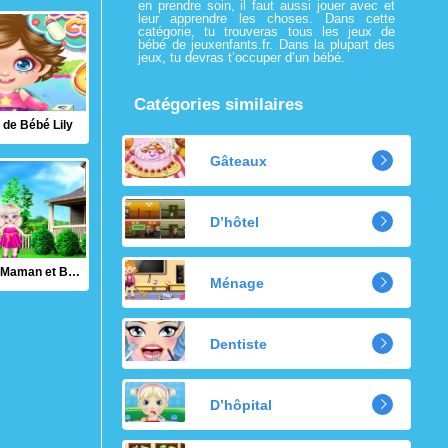
en prendre soin, il faut aussi jouer avec et
leur apprendre les choses. Dans cette
catégorie, tu trouveras tous les jeux de
bébé de jeuxenfants.fr. Dans la plupart des
jeux, tu devras t’occuper d’un bébé.
Catégories similaires
 de Bébé Lily
Gâteaux
D’hôtel
Séance Photo Maman et Bébé Elsa
Ménage
Dentiste
D’hôpital