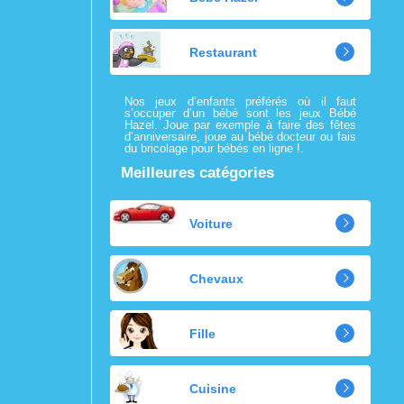
Restaurant
Nos jeux d’enfants préférés où il faut
s’occuper d’un bébé sont les jeux Bébé
Hazel. Joue par exemple à faire des fêtes
d’anniversaire, joue au bébé docteur ou fais
du bricolage pour bébés en ligne !.
Meilleures catégories
Voiture
Chevaux
Fille
Cuisine