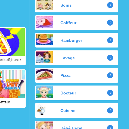
Soins
Coiffeur
Hamburger
Lavage
etit-déjeuner
Pizza
Docteur
letteur
Cuisine
Bébé Hazel