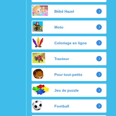
Bébé Hazel
Moto
Coloriage en ligne
Tracteur
Pour tout-petits
Jeu de puzzle
Football