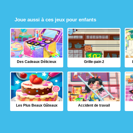
Joue aussi à ces jeux pour enfants
Des Cadeaux Délicieux
Grille-pain 2
Les Plus Beaux Gâteaux
Accident de travail