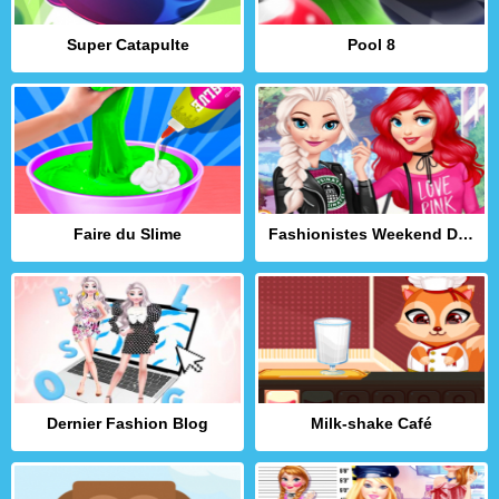
Super Catapulte
Pool 8
Faire du Slime
Fashionistes Weekend Décontracté
Dernier Fashion Blog
Milk-shake Café