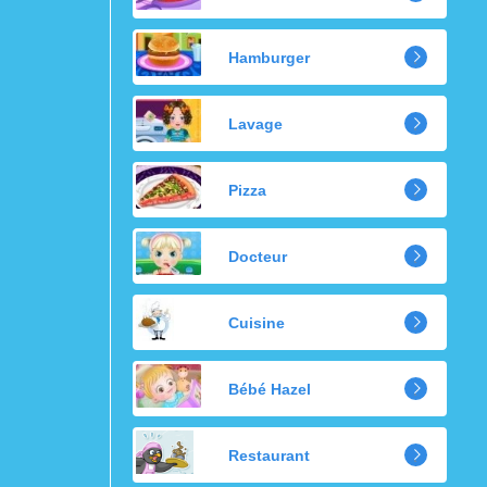
Hamburger
Lavage
Pizza
Docteur
Cuisine
Bébé Hazel
Restaurant