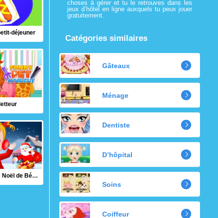
choses à gérer et tu le retrouves dans les
jeux d’hôtel en ligne auxquels tu peux jouer
gratuitement.
etit-déjeuner
Catégories similaires
Gâteaux
Ménage
letteur
Dentiste
D’hôpital
La Surprise de Noël de Bébé Hazel
Soins
Coiffeur