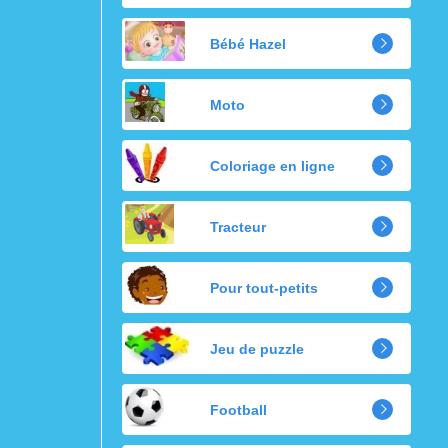
Bébé Hazel
Moto
Coloriage en ligne
Tracteur
Pour tout-petits
Jeu de puzzle
Football