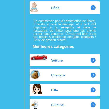
Bébé
Ça commence par la construction de l’hôtel,
il faudra y faire le ménage, et il faut tout
organiser à la réception et dans le
restaurant de l’hôtel pour que tes clients
soient tous contents ! Amuse-toi bien dans
les hôtels 5 étoiles de ces jeux d’enfants !
Jeux de gestion d’hôtel..
Meilleures catégories
Voiture
Chevaux
Fille
Cuisine