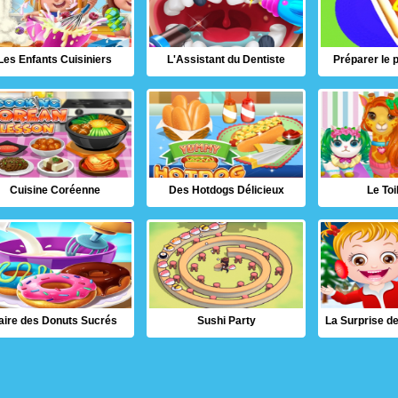
Les Enfants Cuisiniers
L'Assistant du Dentiste
Préparer le p
Cuisine Coréenne
Des Hotdogs Délicieux
Le Toi
aire des Donuts Sucrés
Sushi Party