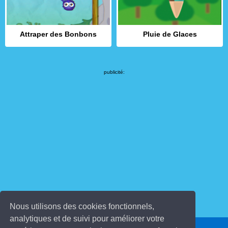
Attraper des Bonbons
Pluie de Glaces
publicité:
Nous utilisons des cookies fonctionnels,
analytiques et de suivi pour améliorer votre